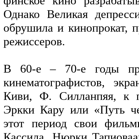
финское кино разрабаты
Однако Великая депресси
обрушила и кинопрокат, 
режиссеров.
В 60-е – 70-е годы пр
кинематографистов, экра
Киви, Ф. Силланпяя, к 
Эркки Кару или «Путь ч
этот период свои филь
Кассила, Нюрки Тапиоваа