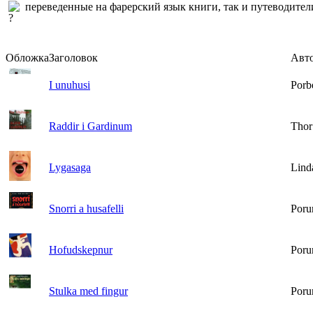
переведенные на фарерский язык книги, так и путеводители
Обложка
Заголовок
Авт
I unuhusi
Porb
Raddir i Gardinum
Thor
Lygasaga
Linda
Snorri a husafelli
Poru
Hofudskepnur
Poru
Stulka med fingur
Poru