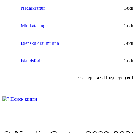
Nadarkraftur
Gudm
Min kata angist
Gudm
Islensku draumurinn
Gudm
Islandsforin
Gudm
<<
Первая
<
Предыдущая
Поиск книги