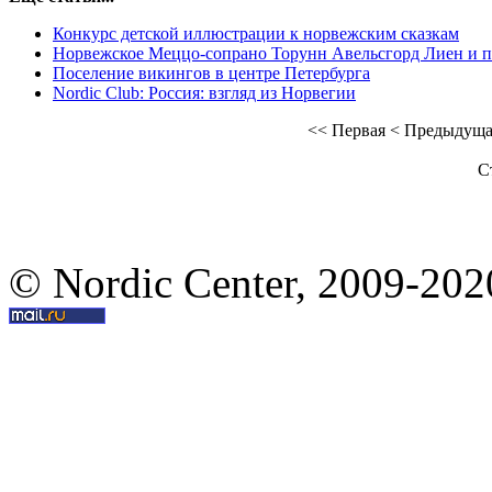
Конкурс детской иллюстрации к норвежским сказкам
Норвежское Меццо-сопрано Торунн Авельсгорд Лиен и 
Поселение викингов в центре Петербурга
Nordic Club: Россия: взгляд из Норвегии
<<
Первая
<
Предыдуща
С
© Nordic Center, 2009-202